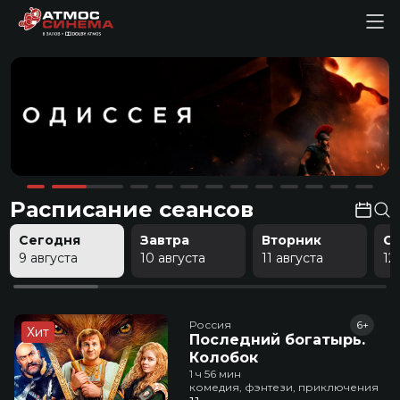
Расписание сеансов
Сегодня
Завтра
Вторник
С
9 августа
10 августа
11 августа
12
Россия
6+
Хит
Последний богатырь.
Колобок
1 ч 56 мин
комедия, фэнтези, приключения