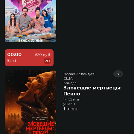
00:00
520 руб.
Зал 1
2D
Новая Зеландия,

18+
США,

Канада
Зловещие мертвецы:
Пекло
1 ч 55 мин
ужасы
1 отзыв