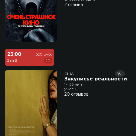
2 отзыва
23:00
520 руб.
Зал 8
2D
США
18+
Закулисье реальности
1 ч 56 мин
ужасы
20 отзывов