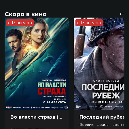
Скоро в кино
с 13 августа
с 13 августа
Во власти страха (18+)
Посл
боевик, драма, военный