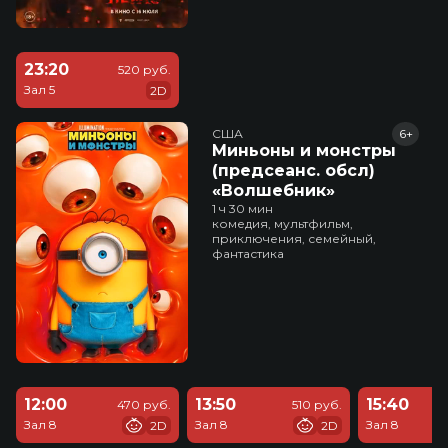
23:20
520 руб.
Зал 5
2D
США
6+
Миньоны и монстры
(предсеанс. обсл)
«Волшебник»
1 ч 30 мин
комедия, мультфильм,
приключения, семейный,
фантастика
12:00
13:50
15:40
470 руб.
510 руб.
Зал 8
Зал 8
Зал 8
2D
2D