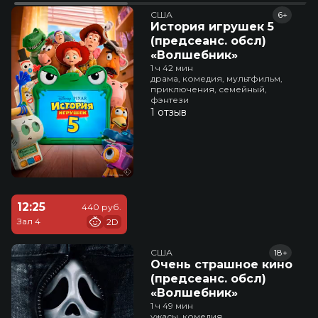
США
6+
История игрушек 5
(предсеанс. обсл)
«Волшебник»
1 ч 42 мин
драма, комедия, мультфильм,
приключения, семейный,
фэнтези
1 отзыв
12:25
440 руб.
Зал 4
2D
США
18+
Очень страшное кино
(предсеанс. обсл)
«Волшебник»
1 ч 49 мин
ужасы, комедия