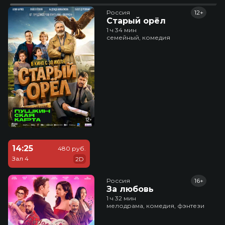
Россия
12+
Старый орёл
1 ч 34 мин
семейный, комедия
14:25
480 руб.
Зал 4
2D
Россия
16+
За любовь
1 ч 32 мин
мелодрама, комедия, фэнтези