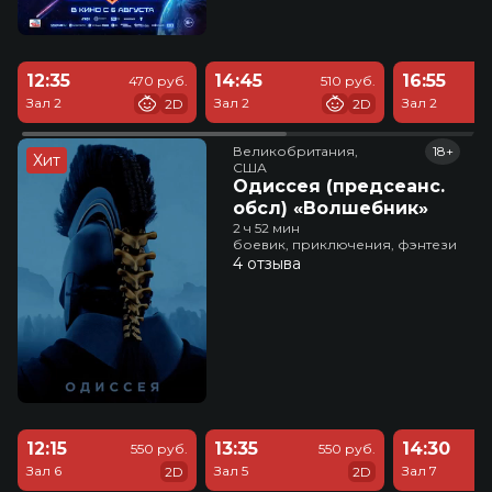
12:35
14:45
16:55
470 руб.
510 руб.
Зал 2
Зал 2
Зал 2
2D
2D
Великобритания,

18+
Хит
США
Одиссея (предсеанс.
обсл) «Волшебник»
2 ч 52 мин
боевик, приключения, фэнтези
4 отзыва
12:15
13:35
14:30
550 руб.
550 руб.
Зал 6
Зал 5
Зал 7
2D
2D