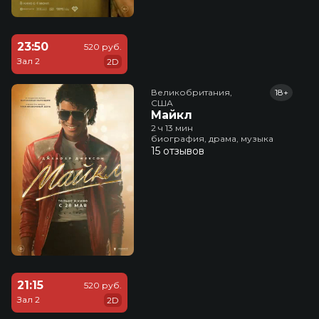
23:50
520 руб.
Зал 2
2D
Великобритания,

18+
США
Майкл
2 ч 13 мин
биография, драма, музыка
15 отзывов
21:15
520 руб.
Зал 2
2D