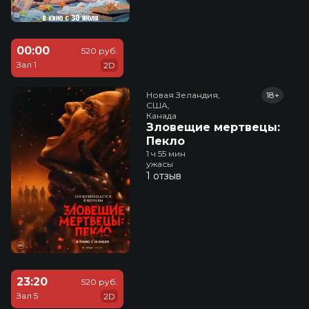
00:00
520 руб.
Зал 1
2D
Новая Зеландия,

18+
США,

Канада
Зловещие мертвецы:
Пекло
1 ч 55 мин
ужасы
1 отзыв
23:20
520 руб.
Зал 5
2D