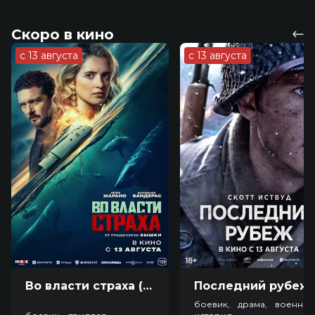
Скоро в кино
с 13 августа
с 13 августа
Во власти страха (18+)
Посл
боевик, драма, военный