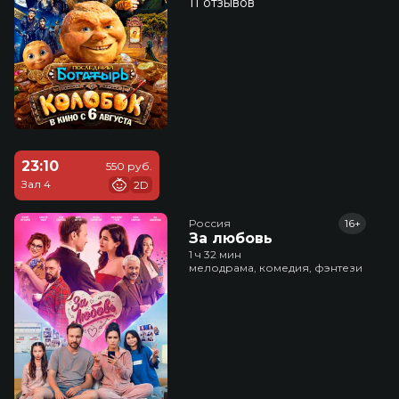
11 отзывов
23:10
550 руб.
Зал 4
2D
Россия
16+
За любовь
1 ч 32 мин
мелодрама, комедия, фэнтези