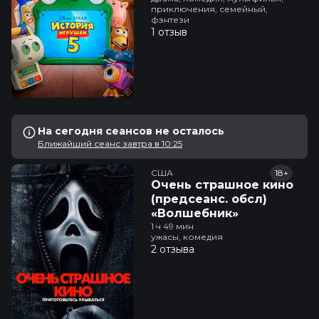
приключения, семейный,
фэнтези
1 отзыв
На сегодня сеансов не осталось
Ближайший сеанс завтра в 10:25
США
18+
Очень страшное кино
(предсеанс. обсл)
«Волшебник»
1 ч 49 мин
ужасы, комедия
2 отзыва