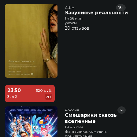
США
18+
Закулисье реальности
1 ч 56 мин
ужасы
20 отзывов
23:50
520 руб.
Зал 2
2D
Россия
6+
Смешарики сквозь
вселенные
1 ч 46 мин
фантастика, комедия,
приключения