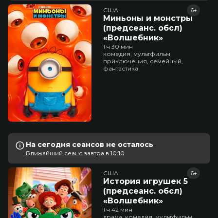
США
6+
Миньоны и монстры
(предсеанс. обсл)
«Волшебник»
1 ч 30 мин
комедия, мультфильм,
приключения, семейный,
фантастика
На сегодня сеансов не осталось
Ближайший сеанс завтра в 10:10
США
6+
История игрушек 5
(предсеанс. обсл)
«Волшебник»
1 ч 42 мин
драма, комедия, мультфильм,