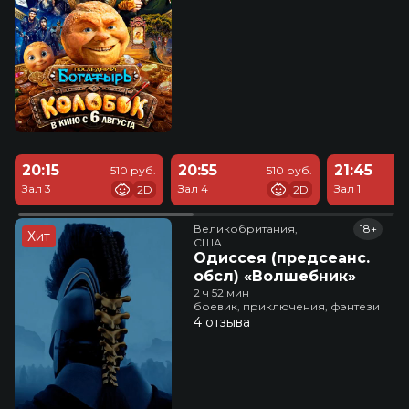
20:15
20:55
21:45
510 руб.
510 руб.
Зал 3
Зал 4
Зал 1
2D
2D
Великобритания,

18+
Хит
США
Одиссея (предсеанс.
обсл) «Волшебник»
2 ч 52 мин
боевик, приключения, фэнтези
4 отзыва