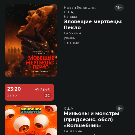
Новая Зеландия,

18+
США,

Канада
Зловещие мертвецы:
Пекло
1 ч 55 мин
ужасы
1 отзыв
23:20
490 руб.
Зал 5
2D
США
6+
Миньоны и монстры
(предсеанс. обсл)
«Волшебник»
1 ч 30 мин