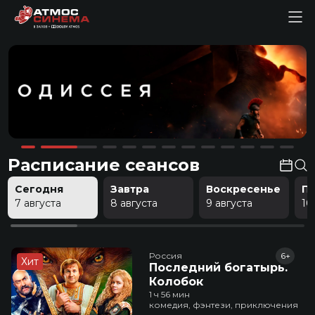
Расписание сеансов
Сегодня
Завтра
Воскресенье
П
7 августа
8 августа
9 августа
10
Россия
6+
Хит
Последний богатырь.
Колобок
1 ч 56 мин
комедия, фэнтези, приключения