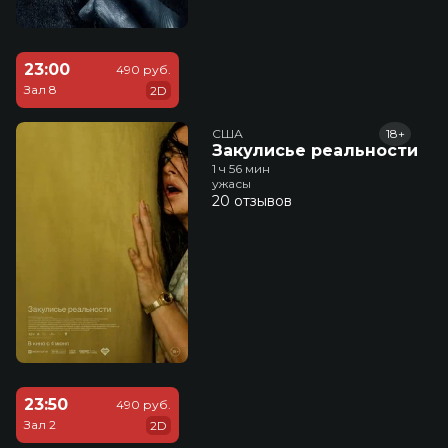
23:00
490 руб.
Зал 8
2D
США
18+
Закулисье реальности
1 ч 56 мин
ужасы
20 отзывов
23:50
490 руб.
Зал 2
2D