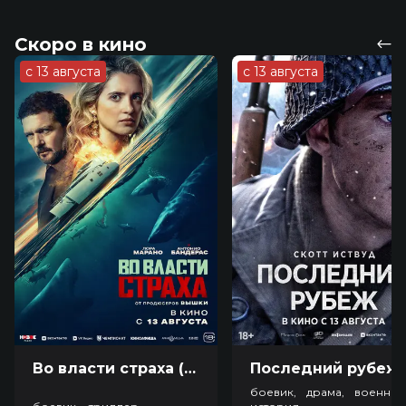
Скоро в кино
с 13 августа
с 13 августа
Во власти страха (18+)
Посл
боевик, драма, военный