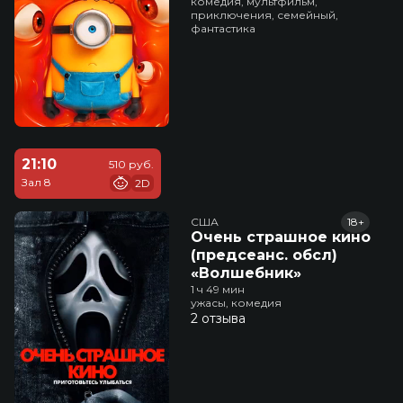
комедия, мультфильм,
приключения, семейный,
фантастика
21:10
510 руб.
Зал 8
2D
США
18+
Очень страшное кино
(предсеанс. обсл)
«Волшебник»
1 ч 49 мин
ужасы, комедия
2 отзыва