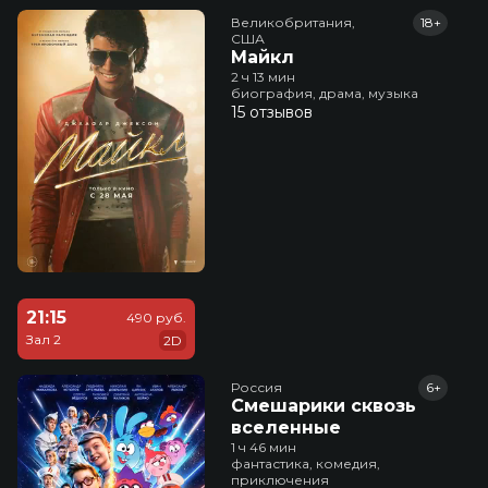
Великобритания,

18+
США
Майкл
2 ч 13 мин
биография, драма, музыка
15 отзывов
21:15
490 руб.
Зал 2
2D
Россия
6+
Смешарики сквозь
вселенные
1 ч 46 мин
фантастика, комедия,
приключения