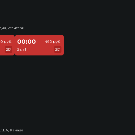
ь
дия, фэнтези
00:00
0 руб.
490 руб.
2D
Зал 1
2D
США, Канада