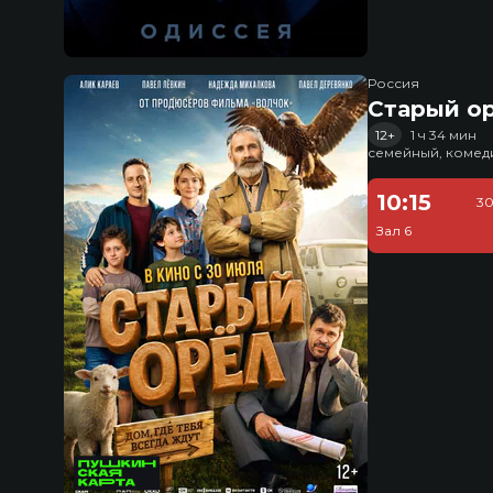
Россия
Старый о
12+
1 ч 34 мин
семейный, комед
10:15
30
Зал 6