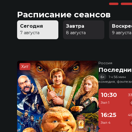
Расписание сеансов
Сегодня
Завтра
Воскре
7 августа
8 августа
9 августа
Россия
Хит
Последни
6+
1 ч 56 мин
комедия, фэнтез
10:30
3
Зал 1
16:25
46
Зал 4