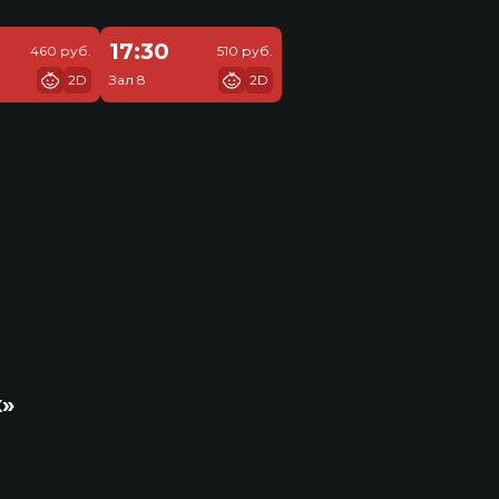
17:30
460 руб.
510 руб.
2D
Зал 8
2D
к»