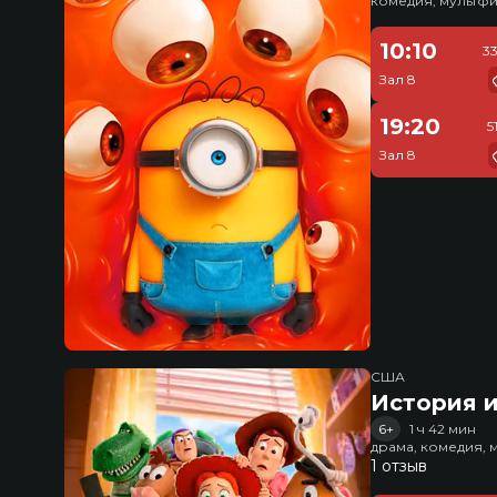
комедия, мультфи
10:10
3
Зал 8
19:20
5
Зал 8
США
История и
6+
1 ч 42 мин
драма, комедия, 
1 отзыв