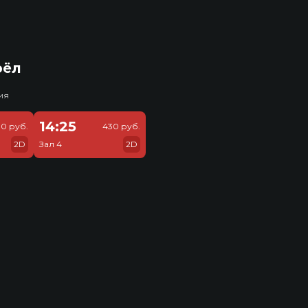
рёл
ия
14:25
0 руб.
430 руб.
2D
Зал 4
2D