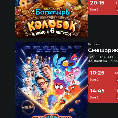
20:15
5
Зал 3
Россия
Смешарик
6+
1 ч 46 мин
фантастика, ком
10:25
3
Зал 2
14:45
46
Зал 2