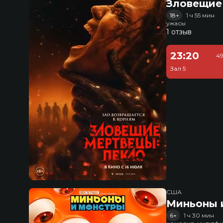
Зловещие
18+
1 ч 55 мин
ужасы
1 отзыв
23:20
49
Зал 5
США
Миньоны и
6+
1 ч 30 мин