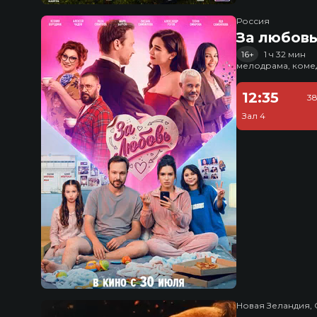
Россия
За любов
16+
1 ч 32 мин
мелодрама, коме
12:35
38
Зал 4
Новая Зеландия, 