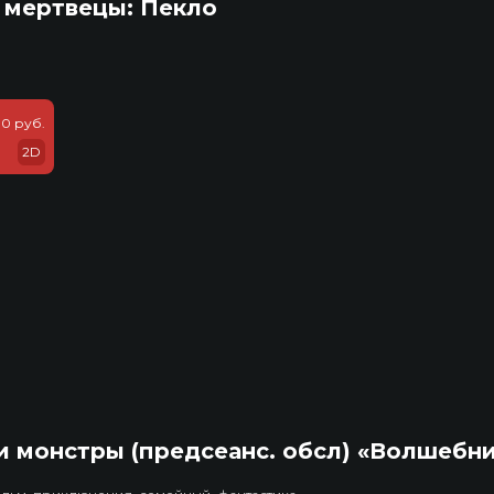
 мертвецы: Пекло
0 руб.
2D
 монстры (предсеанс. обсл) «Волшебн