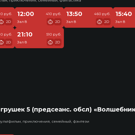
льм, приключения, семейный, фантастика
12:00
13:50
15:40
30 руб.
410 руб.
460 руб.
2D
Зал 8
2D
Зал 8
2D
Зал 8
21:10
10 руб.
510 руб.
2D
Зал 8
2D
грушек 5 (предсеанс. обсл) «Волшебни
мультфильм, приключения, семейный, фэнтези