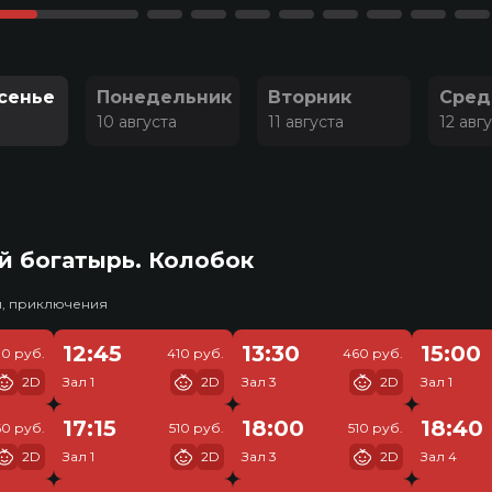
сенье
Понедельник
Вторник
Сред
10 августа
11 августа
12 авг
й богатырь. Колобок
и, приключения
12:45
13:30
15:00
30 руб.
410 руб.
460 руб.
2D
Зал 1
2D
Зал 3
2D
Зал 1
17:15
18:00
18:40
0 руб.
510 руб.
510 руб.
2D
Зал 1
2D
Зал 3
2D
Зал 4