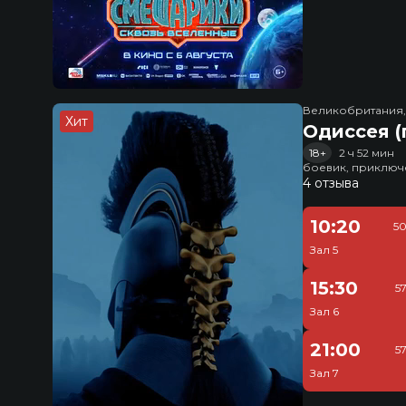
Великобритания
Хит
Одиссея (
18+
2 ч 52 мин
боевик, приключ
4 отзыва
10:20
50
Зал 5
15:30
5
Зал 6
21:00
5
Зал 7