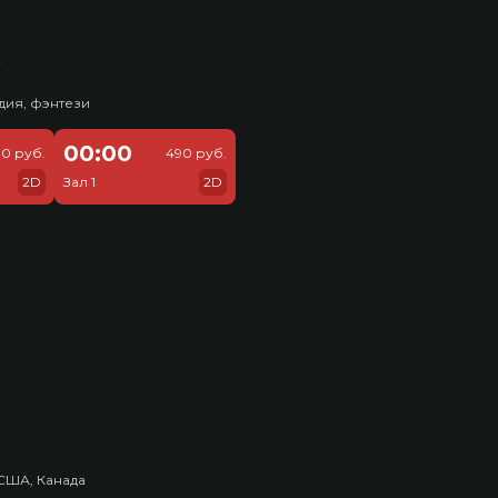
ь
дия, фэнтези
00:00
0 руб.
490 руб.
2D
Зал 1
2D
США, Канада