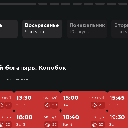
а
Воскресенье
Понедельник
Втор
9 августа
10 августа
11 авг
й богатырь. Колобок
и, приключения
13:30
15:00
15:45
10 руб.
460 руб.
460 руб.
2D
Зал 3
2D
Зал 1
2D
Зал 3
18:00
18:40
19:30
10 руб.
510 руб.
510 руб.
2D
Зал 3
2D
Зал 4
2D
Зал 1