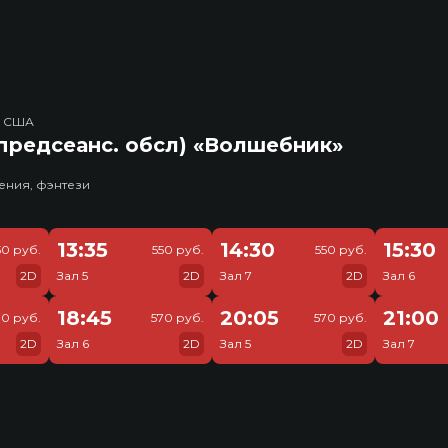
, США
предсеанс. обсл) «Волшебник»
ения, фэнтези
13:35
14:30
15:30
50 руб.
550 руб.
550 руб.
2D
Зал 5
2D
Зал 7
2D
Зал 6
18:45
20:05
21:00
70 руб.
570 руб.
570 руб.
2D
Зал 6
2D
Зал 5
2D
Зал 7