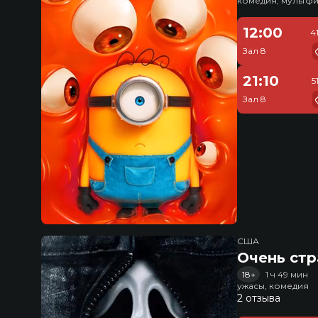
комедия, мультфи
12:00
4
Зал 8
21:10
5
Зал 8
США
Очень стр
18+
1 ч 49 мин
ужасы, комедия
2 отзыва