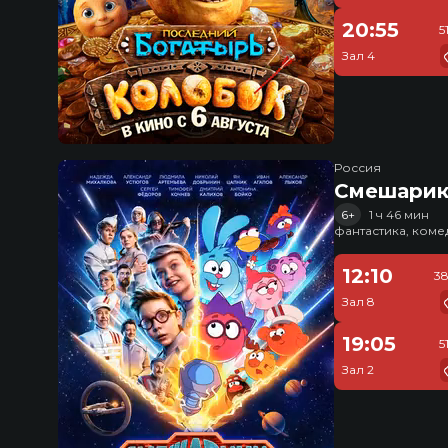
20:55
5
Зал 4
Россия
Смешарик
6+
1 ч 46 мин
фантастика, ком
12:10
38
Зал 8
19:05
5
Зал 2