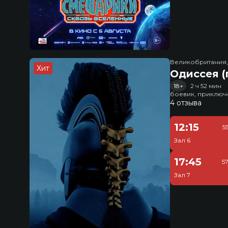
Великобритания
Хит
Одиссея (
18+
2 ч 52 мин
боевик, приключ
4 отзыва
12:15
5
Зал 6
17:45
5
Зал 7