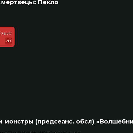
 мертвецы: Пекло
0 руб.
2D
 монстры (предсеанс. обсл) «Волшебн