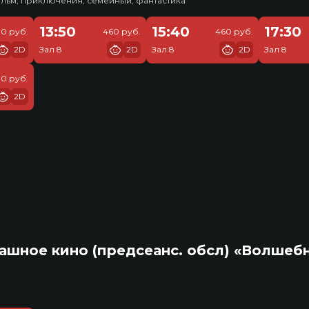
льм, приключения, семейный, фантастика
13:50
15:40
17:30
10 руб.
460 руб.
460 руб.
2D
Зал 8
2D
Зал 8
2D
Зал 8
10 руб.
2D
ашное кино (предсеанс. обсл) «Волшеб