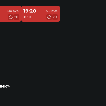
19:20
510 руб.
510 руб.
2D
Зал 8
2D
ник»