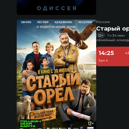
Россия
Старый о
12+
1 ч 34 мин
семейный, комед
14:25
43
Зал 4