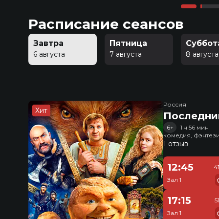
Расписание сеансов
Завтра
Пятница
Суббот
6 августа
7 августа
8 августа
Россия
Хит
Последни
6+
1 ч 56 мин
комедия, фэнтез
1 отзыв
12:45
4
Зал 1
17:15
5
Зал 1