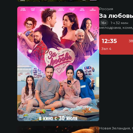
Россия
За любов
16+
1 ч 32 мин
мелодрама, коме
12:35
38
Зал 4
Новая Зеландия, 