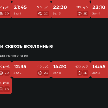
21:45
22:30
23:10
10 руб.
510 руб.
510 руб.
2D
Зал 1
2D
Зал 3
2D
Зал 4
и сквозь вселенные
едия, приключения
12:35
14:20
14:45
0 руб.
410 руб.
430 руб.
2D
Зал 2
2D
Зал 8
2D
Зал 2
10 руб.
2D