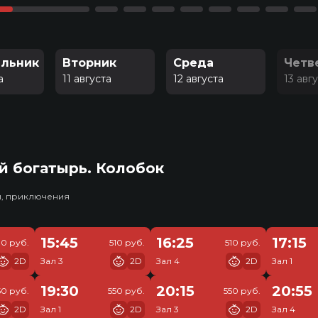
льник
Вторник
Среда
Четв
а
11 августа
12 августа
13 авг
й богатырь. Колобок
и, приключения
15:45
16:25
17:15
10 руб.
510 руб.
510 руб.
2D
Зал 3
2D
Зал 4
2D
Зал 1
19:30
20:15
20:55
50 руб.
550 руб.
550 руб.
2D
Зал 1
2D
Зал 3
2D
Зал 4