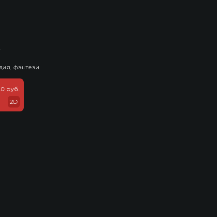
ь
дия, фэнтези
20 руб.
2D