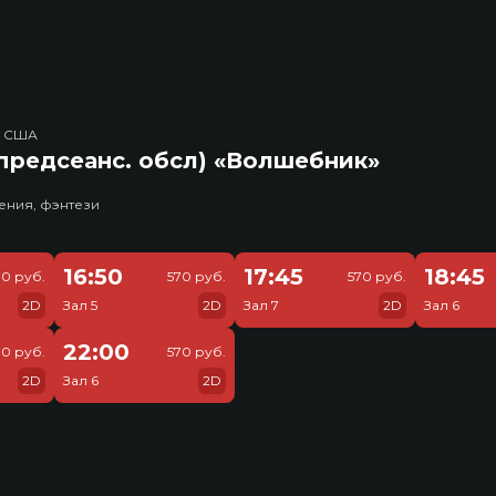
, США
предсеанс. обсл) «Волшебник»
ения, фэнтези
16:50
17:45
18:45
70 руб.
570 руб.
570 руб.
2D
Зал 5
2D
Зал 7
2D
Зал 6
22:00
70 руб.
570 руб.
2D
Зал 6
2D