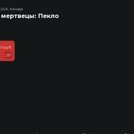
США, Канада
 мертвецы: Пекло
20 руб.
2D