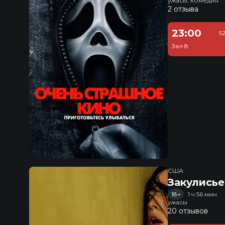
ужасы, комедия
2 отзыва
23:00
5
Зал 8
США
Закулисье
18+
1 ч 56 мин
ужасы
20 отзывов