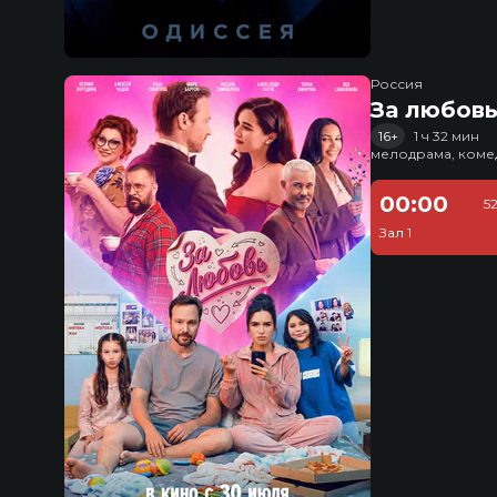
Россия
За любов
16+
1 ч 32 мин
мелодрама, коме
00:00
5
Зал 1