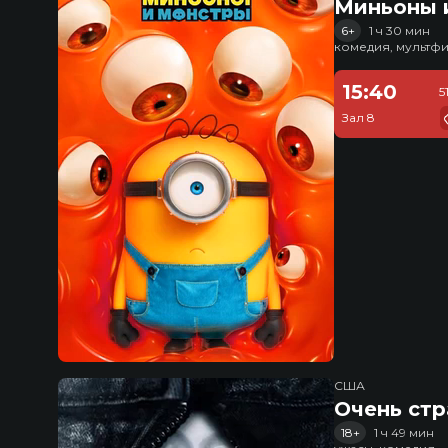
Миньоны и
6+
1 ч 30 мин
комедия, мультфи
15:40
5
Зал 8
США
Очень стр
18+
1 ч 49 мин