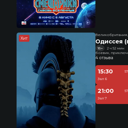
Великобритания
Хит
Одиссея (
18+
2 ч 52 мин
боевик, приключ
4 отзыва
15:30
5
Зал 6
21:00
5
Зал 7