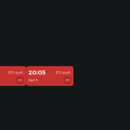
20:05
570 руб.
570 руб.
2D
Зал 5
2D