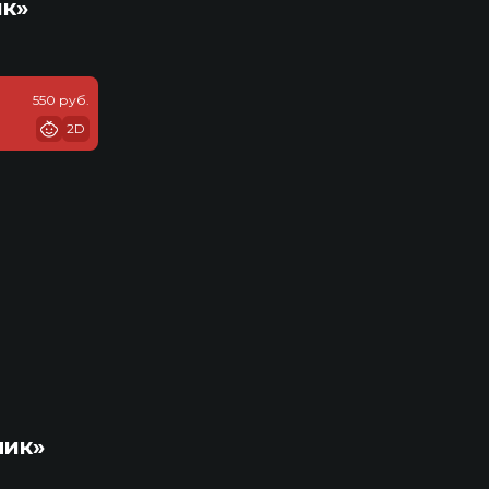
ик»
550 руб.
2D
ник»