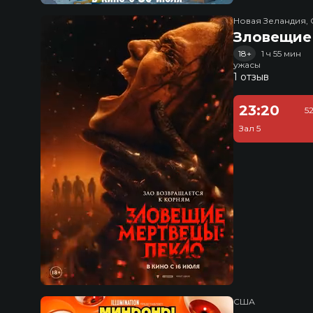
Новая Зеландия, 
Зловещие
18+
1 ч 55 мин
ужасы
1 отзыв
23:20
5
Зал 5
США