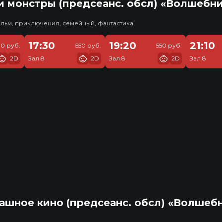
 монстры (предсеанс. обсл) «Волшебн
льм, приключения, семейный, фантастика
17:30
19:20
21:10
10 руб.
550 руб.
550 руб.
2D
Зал 8
2D
Зал 8
2D
Зал 8
ашное кино (предсеанс. обсл) «Волшеб