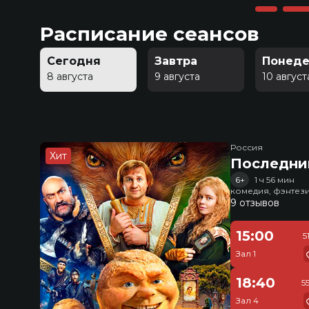
Расписание сеансов
Сегодня
Завтра
Понеде
8 августа
9 августа
10 август
Россия
Хит
Последни
6+
1 ч 56 мин
комедия, фэнтез
9 отзывов
15:00
5
Зал 1
18:40
5
Зал 4