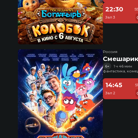
22:30
5
Зал 3
Россия
Смешарик
6+
1 ч 46 мин
фантастика, ком
14:45
5
Зал 2