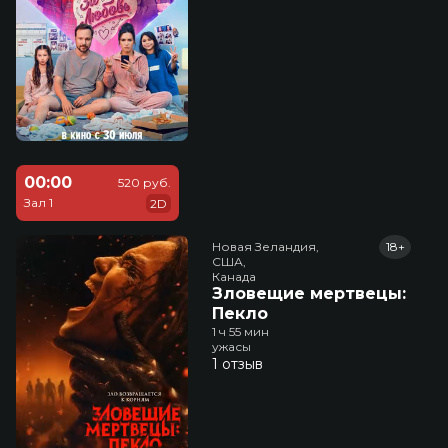
00:00
520 руб.
Зал 1
2D
Новая Зеландия,

18+
США,

Канада
Зловещие мертвецы:
Пекло
1 ч 55 мин
ужасы
1 отзыв