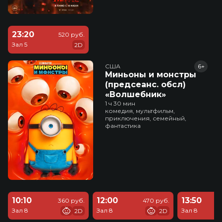
23:20
520 руб.
Зал 5
2D
США
6+
Миньоны и монстры
(предсеанс. обсл)
«Волшебник»
1 ч 30 мин
комедия, мультфильм,
приключения, семейный,
фантастика
10:10
12:00
13:50
360 руб.
470 руб.
Зал 8
Зал 8
Зал 8
2D
2D