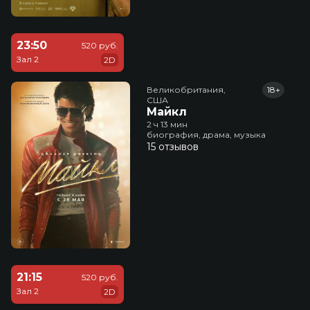
23:50
520 руб.
Зал 2
2D
Великобритания,

18+
США
Майкл
2 ч 13 мин
биография, драма, музыка
15 отзывов
21:15
520 руб.
Зал 2
2D