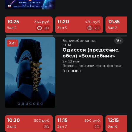
10:25
11:20
12:35
360 руб.
470 руб.
Зал 2
Зал 3
Зал 2
2D
2D
Великобритания,

18+
Хит
США
Одиссея (предсеанс.
обсл) «Волшебник»
2 ч 52 мин
боевик, приключения, фэнтези
4 отзыва
10:20
11:15
12:15
500 руб.
500 руб.
Зал 5
Зал 7
Зал 6
2D
2D