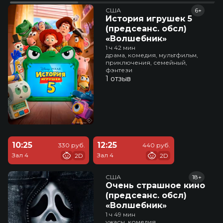
США
6+
История игрушек 5
(предсеанс. обсл)
«Волшебник»
1 ч 42 мин
драма, комедия, мультфильм,
приключения, семейный,
фэнтези
1 отзыв
10:25
12:25
330 руб.
440 руб.
Зал 4
Зал 4
2D
2D
США
18+
Очень страшное кино
(предсеанс. обсл)
«Волшебник»
1 ч 49 мин
ужасы, комедия