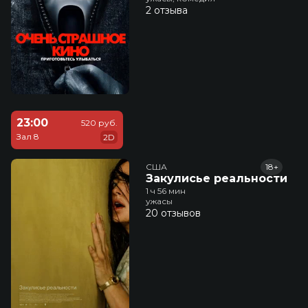
2 отзыва
23:00
520 руб.
Зал 8
2D
США
18+
Закулисье реальности
1 ч 56 мин
ужасы
20 отзывов