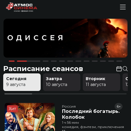
Расписание сеансов
Сегодня
Завтра
Вторник
С
9 августа
10 августа
11 августа
12
Россия
6+
Хит
Последний богатырь.
Колобок
1 ч 56 мин
комедия, фэнтези, приключения