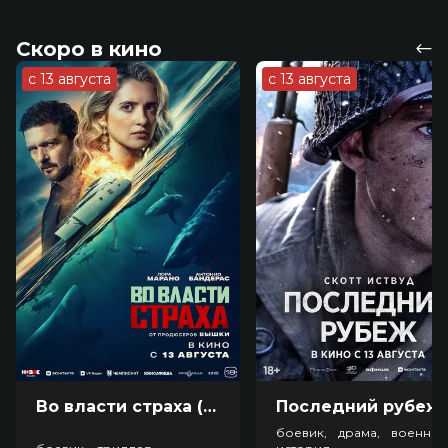
Скоро в кино
с 13 августа
с 13 августа
Во власти страха (18+)
Посл
боевик, драма, военный