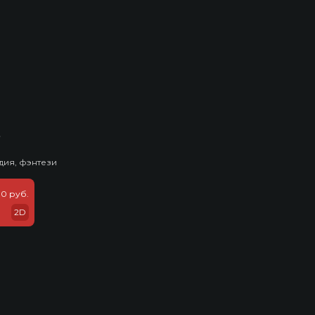
ь
дия, фэнтези
0 руб.
2D