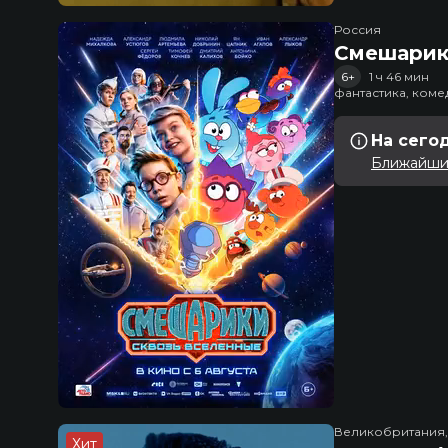
Россия
Смешарик
6+
1 ч 46 мин
фантастика, ком
На сего
Ближайший
Великобритания
Хит