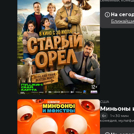
семейный, комед
На сего
Ближайший
США
Миньоны и
6+
1 ч 30 мин
комедия, мультфи