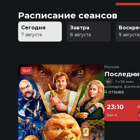
Расписание сеансов
Сегодня
Завтра
Воскре
7 августа
8 августа
9 августа
Россия
Хит
Последни
6+
1 ч 56 мин
комедия, фэнтез
4 отзыва
23:10
5
Зал 4