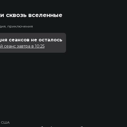
и сквозь вселенные
едия, приключения
дня сеансов не осталось
 сеанс завтра в 10:25
, США