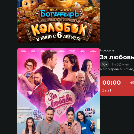
Россия
За любов
16+
1 ч 32 мин
мелодрама, коме
00:00
49
Зал 1