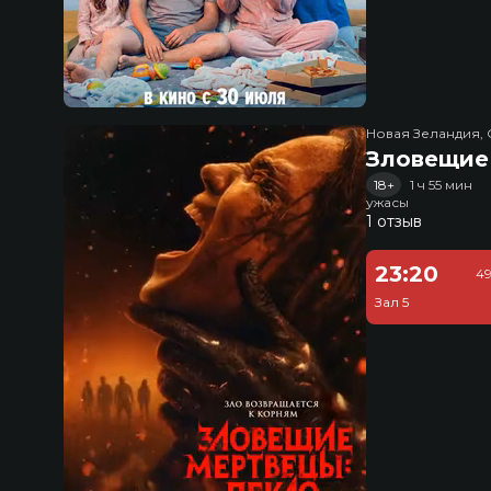
Новая Зеландия, 
Зловещие
18+
1 ч 55 мин
ужасы
1 отзыв
23:20
49
Зал 5