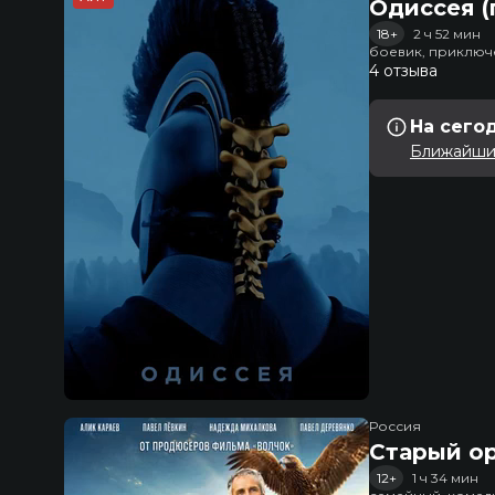
Одиссея (
18+
2 ч 52 мин
боевик, приключ
4 отзыва
На сего
Ближайший
Россия
Старый о
12+
1 ч 34 мин