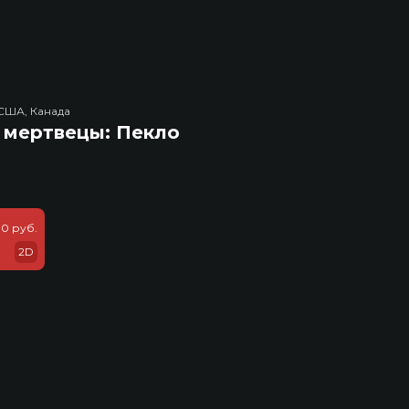
США, Канада
 мертвецы: Пекло
0 руб.
2D