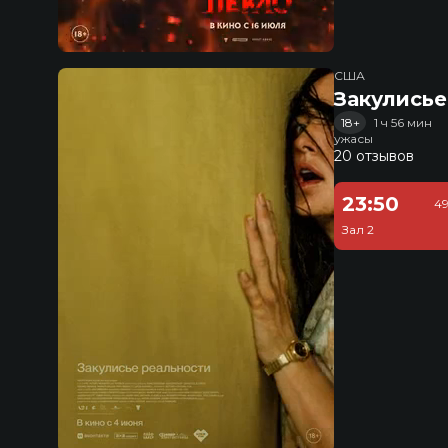
США
Закулисье
18+
1 ч 56 мин
ужасы
20 отзывов
23:50
49
Зал 2