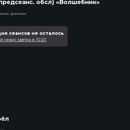
предсеанс. обсл) «Волшебник»
ения, фэнтези
дня сеансов не осталось
 сеанс завтра в 10:20
рёл