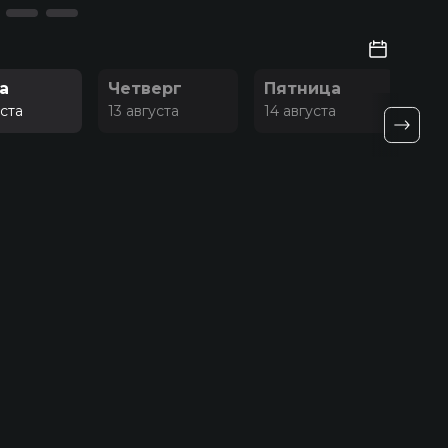
а
Четверг
Пятница
Су
уста
13 августа
14 августа
15 а