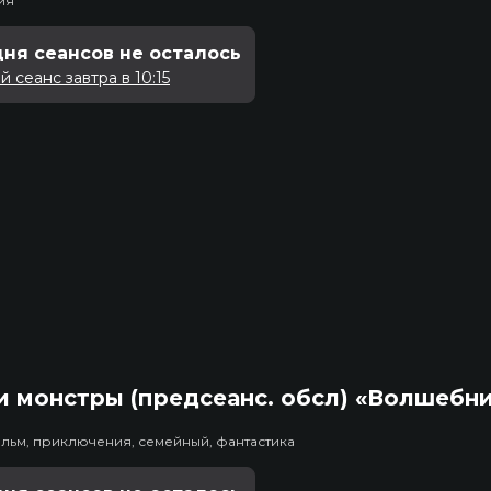
ия
дня сеансов не осталось
 сеанс завтра в 10:15
 монстры (предсеанс. обсл) «Волшебн
льм, приключения, семейный, фантастика