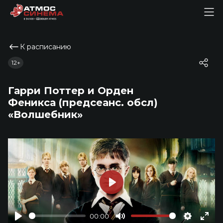
К расписанию
12+
Гарри Поттер и Орден
Феникса (предсеанс. обсл)
«Волшебник»
Play
00:00