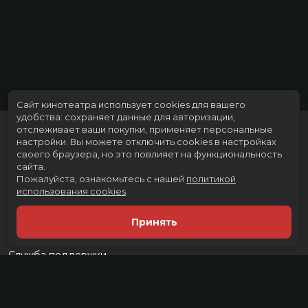
Художники
Стюарт Крэйг, Эндрю Эклэнд-Сноу,
Марк Бартоломью
Композиторы
Николас Хупер
Жанр
детектив, приключения, семейный,
фэнтези
Бюджет
$150000000
Длительность
2 ч 18 мин
В прокате
с 4 декабря
Сайт кинотеатра использует cookies для вашего
удобства: сохраняет данные для авторизации,
отслеживает ваши покупки, применяет персональные
настройки.
Вы можете отключить cookies в настройках
своего браузера, но это повлияет на функциональность
сайта.
Пожалуйста, ознакомьтесь с нашей
политикой
использования cookies
.
Расписание
Скоро в кино
Принять
Тарифы
Новости и акции
Служба поддержки
г. Тюмень, ул. Тимофея Чаркова, д. 60 ТРЦ "Тюмень Сити Молл", 3
этаж