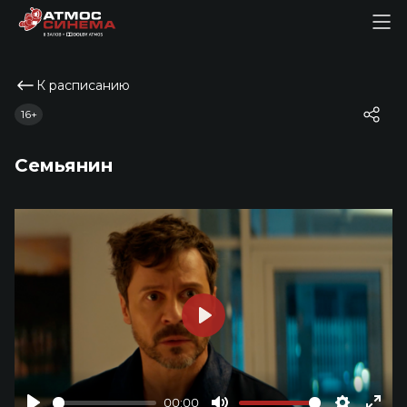
К расписанию
16+
Семьянин
Play
00:00