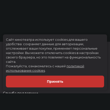
Сайт кинотеатра использует cookies для вашего
удобства: сохраняет данные для авторизации,
отслеживает ваши покупки, применяет персональные
настройки.
Вы можете отключить cookies в настройках
своего браузера, но это повлияет на функциональность
сайта.
Пожалуйста, ознакомьтесь с нашей
политикой
использования cookies
.
Расписание
Скоро в кино
Принять
Тарифы
Новости и акции
Служба поддержки
г. Тюмень, ул. Тимофея Чаркова, д. 60 ТРЦ "Тюмень Сити Молл", 3
этаж