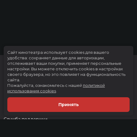
Сайт кинотеатра использует cookies для вашего
удобства: сохраняет данные для авторизации,
отслеживает ваши покупки, применяет персональные
настройки.
Вы можете отключить cookies в настройках
своего браузера, но это повлияет на функциональность
сайта.
Пожалуйста, ознакомьтесь с нашей
политикой
использования cookies
.
Расписание
Скоро в кино
Принять
Тарифы
Новости и акции
Служба поддержки
г. Тюмень, ул. Тимофея Чаркова, д. 60 ТРЦ "Тюмень Сити Молл", 3