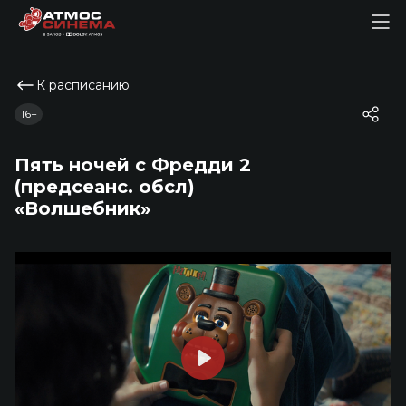
К расписанию
16+
Пять ночей с Фредди 2
(предсеанс. обсл)
«Волшебник»
Play