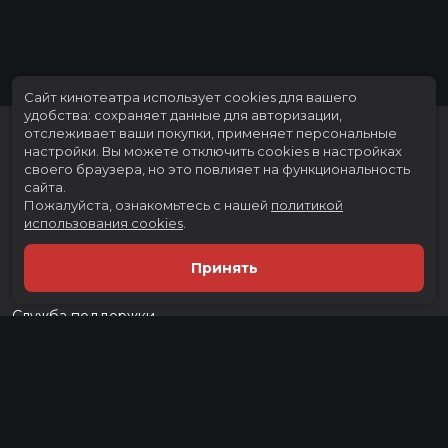
Сайт кинотеатра использует cookies для вашего
удобства: сохраняет данные для авторизации,
отслеживает ваши покупки, применяет персональные
настройки.
Вы можете отключить cookies в настройках
своего браузера, но это повлияет на функциональность
сайта.
Пожалуйста, ознакомьтесь с нашей
политикой
использования cookies
.
Расписание
Скоро в кино
Принять
Тарифы
Новости и акции
Служба поддержки
г. Тюмень, ул. Тимофея Чаркова, д. 60 ТРЦ "Тюмень Сити Молл", 3
этаж
тел.:
(3452) 21-74-74