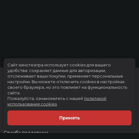
Сайт кинотеатра использует cookies для вашего
удобства: сохраняет данные для авторизации,
отслеживает ваши покупки, применяет персональные
настройки.
Вы можете отключить cookies в настройках
своего браузера, но это повлияет на функциональность
сайта.
Пожалуйста, ознакомьтесь с нашей
политикой
использования cookies
.
Расписание
Скоро в кино
Принять
Тарифы
Новости и акции
Служба поддержки