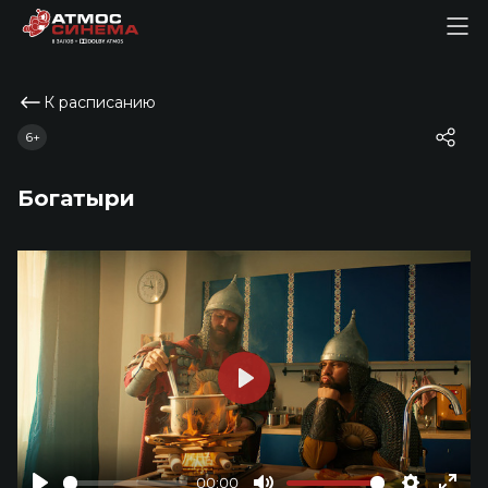
К расписанию
6+
Богатыри
Play
00:00