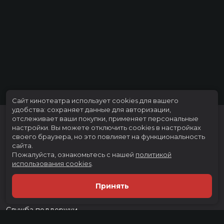
Сайт кинотеатра использует cookies для вашего
удобства: сохраняет данные для авторизации,
отслеживает ваши покупки, применяет персональные
настройки.
Вы можете отключить cookies в настройках
своего браузера, но это повлияет на функциональность
сайта.
Пожалуйста, ознакомьтесь с нашей
политикой
использования cookies
.
Расписание
Скоро в кино
Принять
Тарифы
Новости и акции
Служба поддержки