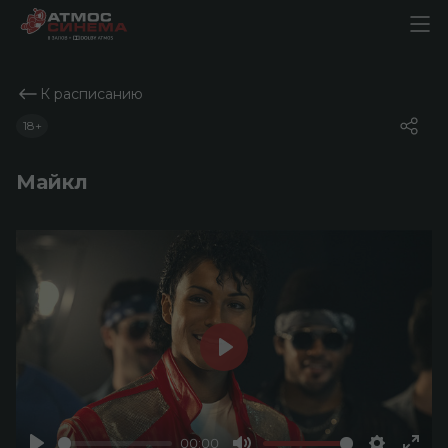
К расписанию
18+
Майкл
Play
00:00