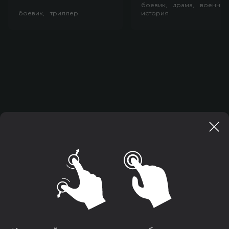
боевик, драма, военный
боевик, триллер
история
Сайт кинотеатра использует cookies для вашего
удобства: сохраняет данные для авторизации,
отслеживает ваши покупки, применяет персональные
настройки.
Вы можете отключить cookies в настройках
своего браузера, но это повлияет на функциональность
сайта.
Пожалуйста, ознакомьтесь с нашей
политикой