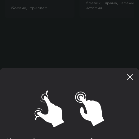
боевик, драма, военный
боевик, триллер
история
Сайт кинотеатра использует cookies для вашего
удобства: сохраняет данные для авторизации,
отслеживает ваши покупки, применяет персональные
настройки.
Вы можете отключить cookies в настройках
своего браузера, но это повлияет на функциональность
сайта.
Пожалуйста, ознакомьтесь с нашей
политикой