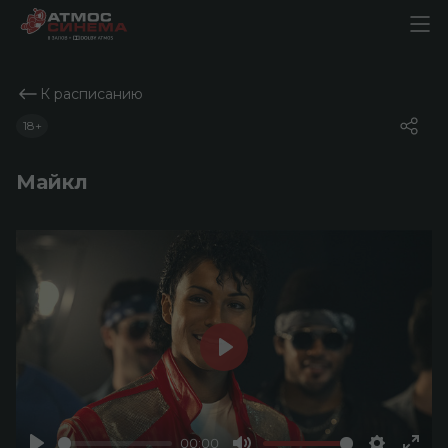
К расписанию
18+
Майкл
Play
00:00