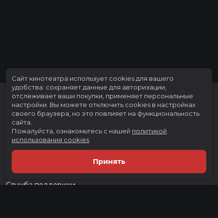
Сайт кинотеатра использует cookies для вашего
удобства: сохраняет данные для авторизации,
отслеживает ваши покупки, применяет персональные
настройки.
Вы можете отключить cookies в настройках
своего браузера, но это повлияет на функциональность
сайта.
Пожалуйста, ознакомьтесь с нашей
политикой
использования cookies
.
Расписание
Скоро в кино
Принять
Тарифы
Новости и акции
Служба поддержки
г. Тюмень, ул. Тимофея Чаркова, д. 60 ТРЦ "Тюмень Сити Молл", 3
этаж