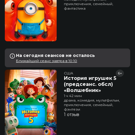
приключения, семейный,
фантастика
На сегодня сеансов не осталось
Ближайший сеанс завтра в 10:10
США
6+
История игрушек 5
(предсеанс. обсл)
«Волшебник»
1 ч 42 мин
драма, комедия, мультфильм,
приключения, семейный,
фэнтези
1 отзыв