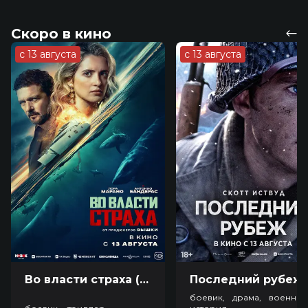
Скоро в кино
с 13 августа
с 13 августа
Во власти страха (18+)
Посл
боевик, драма, военный