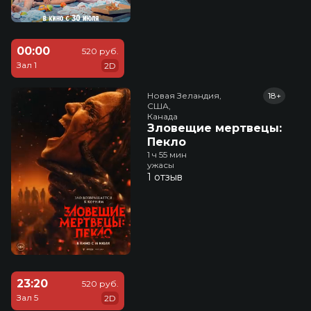
00:00
520 руб.
Зал 1
2D
Новая Зеландия,

18+
США,

Канада
Зловещие мертвецы:
Пекло
1 ч 55 мин
ужасы
1 отзыв
23:20
520 руб.
Зал 5
2D