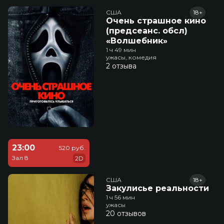
США
18+
Очень страшное кино
(предсеанс. обсл)
«Волшебник»
1 ч 49 мин
ужасы, комедия
2 отзыва
23:00
520 руб.
Зал 8
2D
США
18+
Закулисье реальности
1 ч 56 мин
ужасы
20 отзывов