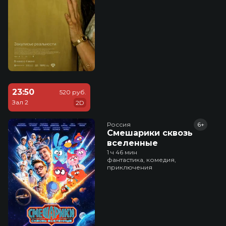
23:50
520 руб.
Зал 2
2D
Россия
6+
Смешарики сквозь
вселенные
1 ч 46 мин
фантастика, комедия,
приключения