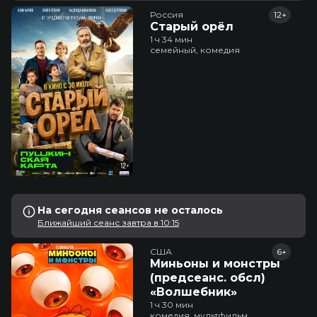
Россия
12+
Старый орёл
1 ч 34 мин
семейный, комедия
На сегодня сеансов не осталось
Ближайший сеанс завтра в 10:15
США
6+
Миньоны и монстры
(предсеанс. обсл)
«Волшебник»
1 ч 30 мин
комедия, мультфильм,