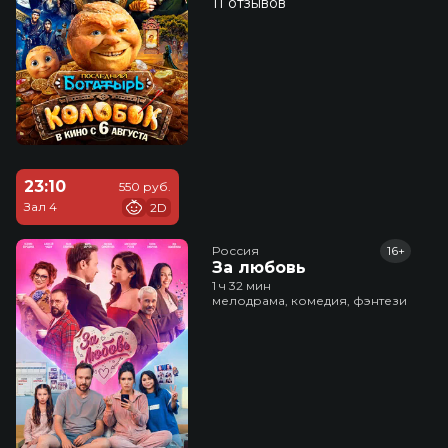
11 отзывов
23:10
550 руб.
Зал 4
2D
Россия
16+
За любовь
1 ч 32 мин
мелодрама, комедия, фэнтези