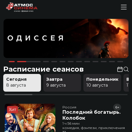
Расписание сеансов
Сегодня
Завтра
Понедельник
В
8 августа
9 августа
10 августа
11
Россия
6+
Хит
Последний богатырь.
Колобок
1 ч 56 мин
комедия, фэнтези, приключения