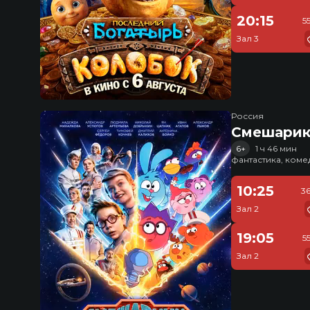
20:15
5
Зал 3
Россия
Смешарик
6+
1 ч 46 мин
фантастика, ком
10:25
3
Зал 2
19:05
5
Зал 2