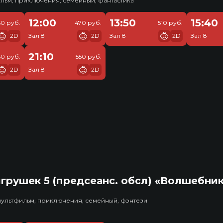
льм, приключения, семейный, фантастика
12:00
13:50
15:40
60 руб.
470 руб.
510 руб.
2D
Зал 8
2D
Зал 8
2D
Зал 8
21:10
50 руб.
550 руб.
2D
Зал 8
2D
грушек 5 (предсеанс. обсл) «Волшебни
мультфильм, приключения, семейный, фэнтези