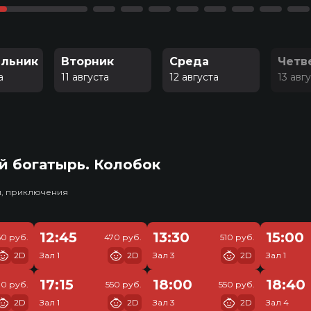
льник
Вторник
Среда
Четв
а
11 августа
12 августа
13 авг
й богатырь. Колобок
и, приключения
12:45
13:30
15:00
60 руб.
470 руб.
510 руб.
2D
Зал 1
2D
Зал 3
2D
Зал 1
17:15
18:00
18:40
10 руб.
550 руб.
550 руб.
2D
Зал 1
2D
Зал 3
2D
Зал 4