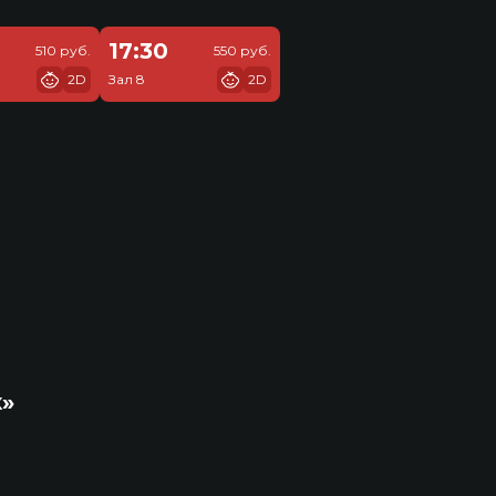
17:30
510 руб.
550 руб.
2D
Зал 8
2D
к»