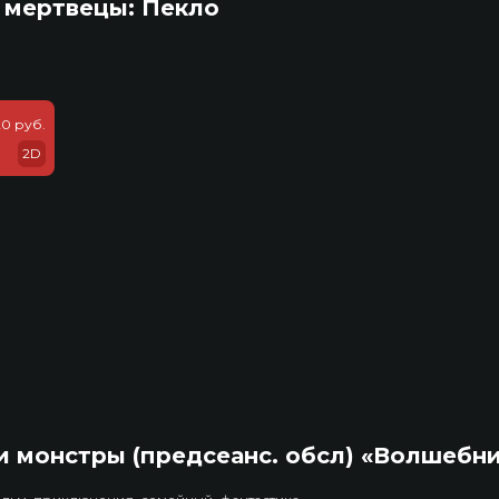
 мертвецы: Пекло
20 руб.
2D
 монстры (предсеанс. обсл) «Волшебн