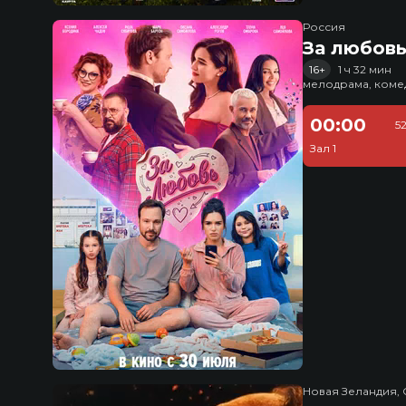
Россия
За любов
16+
1 ч 32 мин
мелодрама, коме
00:00
5
Зал 1
Новая Зеландия, 