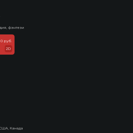
ь
дия, фэнтези
20 руб.
2D
США, Канада