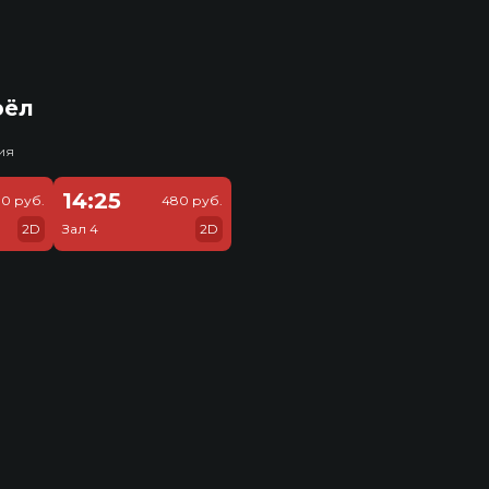
рёл
ия
14:25
30 руб.
480 руб.
2D
Зал 4
2D