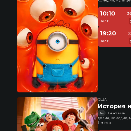
комедия, мультфи
10:10
3
Зал 8
19:20
5
Зал 8
США
История и
6+
1 ч 42 мин
драма, комедия, 
1 отзыв