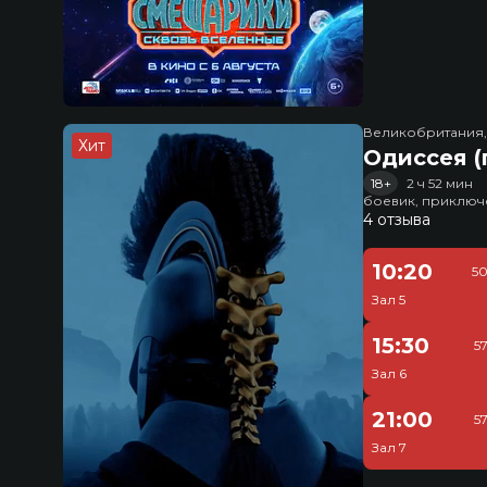
Великобритания
Хит
Одиссея (
18+
2 ч 52 мин
боевик, приключ
4 отзыва
10:20
50
Зал 5
15:30
5
Зал 6
21:00
5
Зал 7