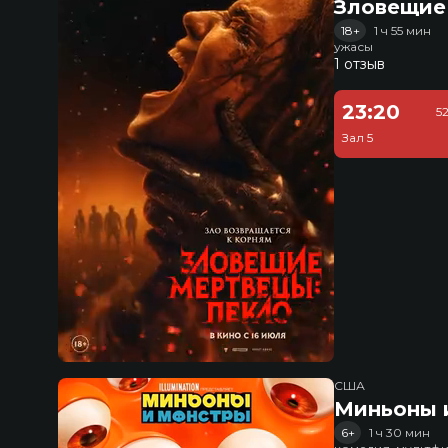
Зловещие
18+
1 ч 55 мин
ужасы
1 отзыв
23:20
5
Зал 5
США
Миньоны и
6+
1 ч 30 мин