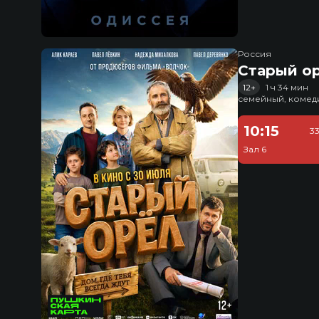
Россия
Старый о
12+
1 ч 34 мин
семейный, комед
10:15
3
Зал 6