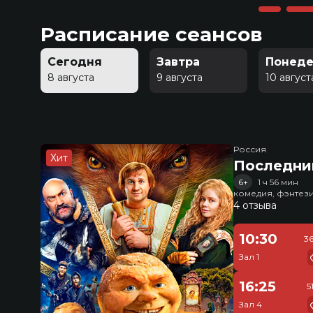
Расписание сеансов
Сегодня
Завтра
Понеде
8 августа
9 августа
10 август
Россия
Хит
Последни
6+
1 ч 56 мин
комедия, фэнтез
4 отзыва
10:30
3
Зал 1
16:25
5
Зал 4