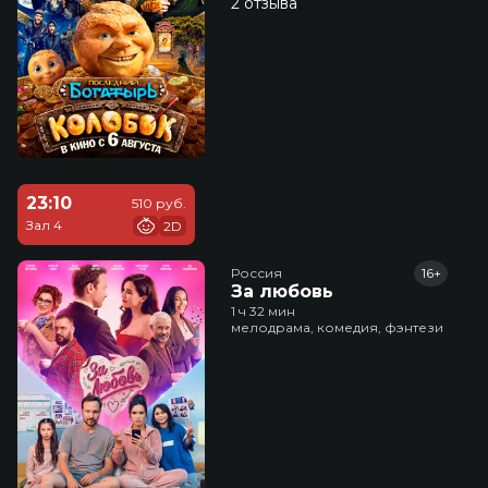
2 отзыва
23:10
510 руб.
Зал 4
2D
Россия
16+
За любовь
1 ч 32 мин
мелодрама, комедия, фэнтези