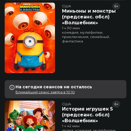
США
6+
Миньоны и монстры
(предсеанс. обсл)
«Волшебник»
1 ч 30 мин
комедия, мультфильм,
приключения, семейный,
фантастика
На сегодня сеансов не осталось
Ближайший сеанс завтра в 10:10
США
6+
История игрушек 5
(предсеанс. обсл)
«Волшебник»
1 ч 42 мин
драма, комедия, мультфильм,