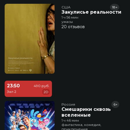
США
18+
Закулисье реальности
1 ч 56 мин
ужасы
20 отзывов
23:50
490 руб.
Зал 2
2D
Россия
6+
Смешарики сквозь
вселенные
1 ч 46 мин
фантастика, комедия,
приключения