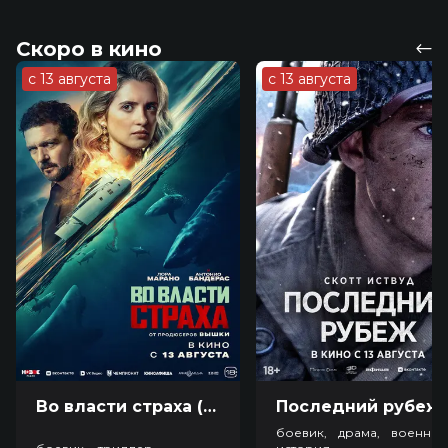
Скоро в кино
с 13 августа
с 13 августа
Во власти страха (18+)
Посл
боевик, драма, военный