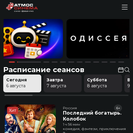
Расписание сеансов
Сегодня
Завтра
Суббота
В
6 августа
7 августа
8 августа
9 
Россия
6+
Хит
Последний богатырь.
Колобок
1 ч 56 мин
комедия, фэнтези, приключения