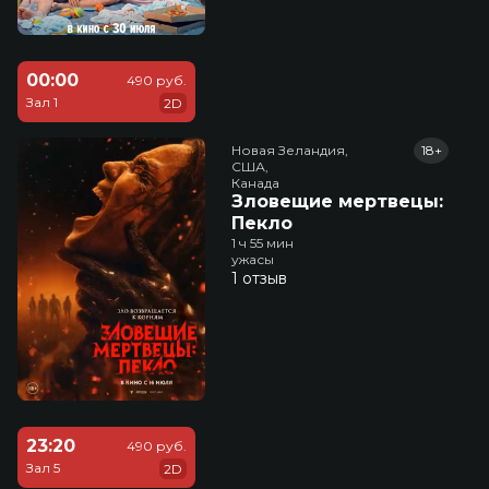
00:00
490 руб.
Зал 1
2D
Новая Зеландия,

18+
США,

Канада
Зловещие мертвецы:
Пекло
1 ч 55 мин
ужасы
1 отзыв
23:20
490 руб.
Зал 5
2D