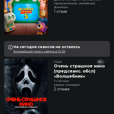
приключения, семейный,
фэнтези
1 отзыв
На сегодня сеансов не осталось
Ближайший сеанс завтра в 10:35
США
18+
Очень страшное кино
(предсеанс. обсл)
«Волшебник»
1 ч 49 мин
ужасы, комедия
2 отзыва