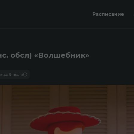
Расписание
нс. обсл) «Волшебник»
ьм
до 8 июля