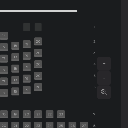
1
14
20
2
19
18
17
20
3
19
18
17
+
20
4
19
18
17
20
5
-
19
18
17
20
6
19
18
17
18
19
20
21
22
23
7
20
21
22
23
24
25
26
27
8