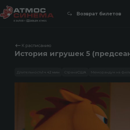
Возврат билетов
К расписанию
История игрушек 5 (предсеа
Длительность
1 ч 42 мин
Страна
США
Меморандум на фил