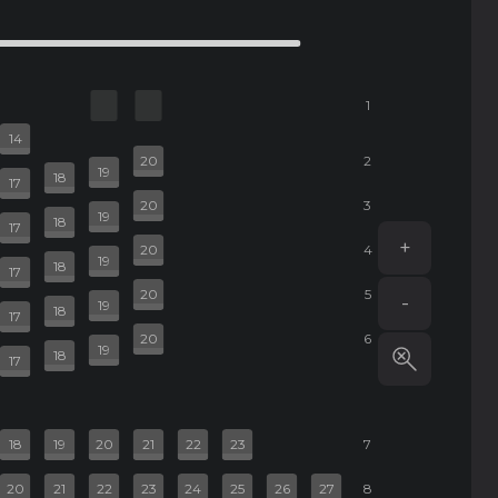
1
14
20
2
19
18
17
20
3
19
18
17
+
20
4
19
18
17
20
5
-
19
18
17
20
6
19
18
17
18
19
20
21
22
23
7
20
21
22
23
24
25
26
27
8