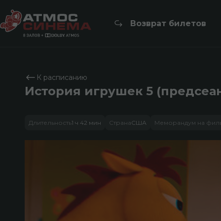
Возврат билетов
К расписанию
История игрушек 5 (предсеа
Длительность
1 ч 42 мин
Страна
США
Меморандум на фил