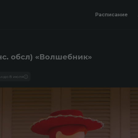
Расписание
нс. обсл) «Волшебник»
ьм
до 8 июля