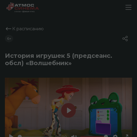
К расписанию
6+
История игрушек 5 (предсеанс.
обсл) «Волшебник»
Play
00:00