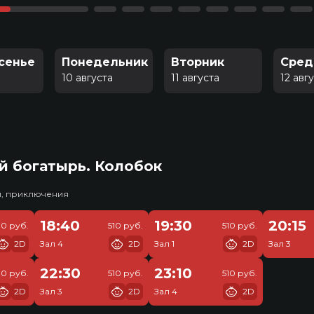
сенье
Понедельник
Вторник
Сред
10 августа
11 августа
12 авг
й богатырь. Колобок
и, приключения
18:40
19:30
20:15
10 руб.
510 руб.
510 руб.
2D
Зал 4
2D
Зал 1
2D
Зал 3
22:30
23:10
10 руб.
510 руб.
510 руб.
2D
Зал 3
2D
Зал 4
2D