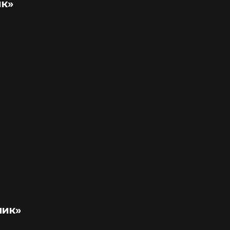
ик»
ник»