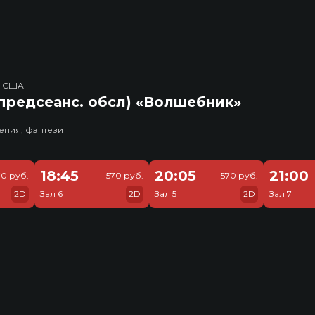
, США
предсеанс. обсл) «Волшебник»
ения, фэнтези
18:45
20:05
21:00
70 руб.
570 руб.
570 руб.
2D
Зал 6
2D
Зал 5
2D
Зал 7