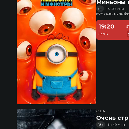
Миньоны и
6+
1 ч 30 мин
комедия, мультфи
19:20
5
Зал 8
США
Очень стр
18+
1 ч 49 мин