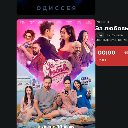
Россия
За любов
16+
1 ч 32 мин
мелодрама, коме
00:00
49
Зал 1