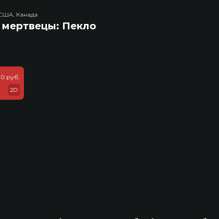
США, Канада
 мертвецы: Пекло
0 руб.
2D