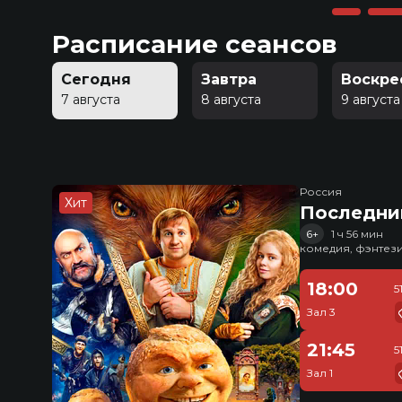
Расписание сеансов
Сегодня
Завтра
Воскре
7 августа
8 августа
9 августа
Россия
Хит
Последни
6+
1 ч 56 мин
комедия, фэнтез
18:00
5
Зал 3
21:45
5
Зал 1