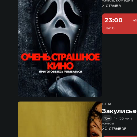
ужасы, комедия
2 отзыва
23:00
49
Зал 8
США
Закулисье
18+
1 ч 56 мин
ужасы
20 отзывов