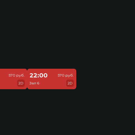
22:00
570 руб.
570 руб.
2D
Зал 6
2D