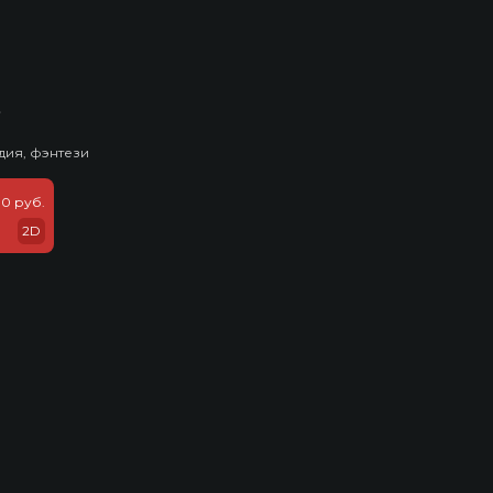
ь
дия, фэнтези
0 руб.
2D