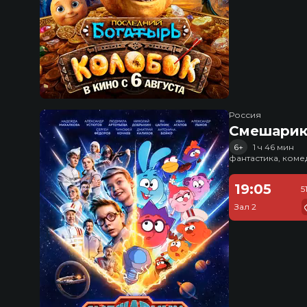
Россия
Смешарик
6+
1 ч 46 мин
фантастика, ком
19:05
5
Зал 2