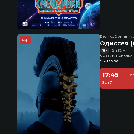
Великобритания
Хит
Одиссея (
18+
2 ч 52 мин
боевик, приключ
4 отзыва
17:45
5
Зал 7