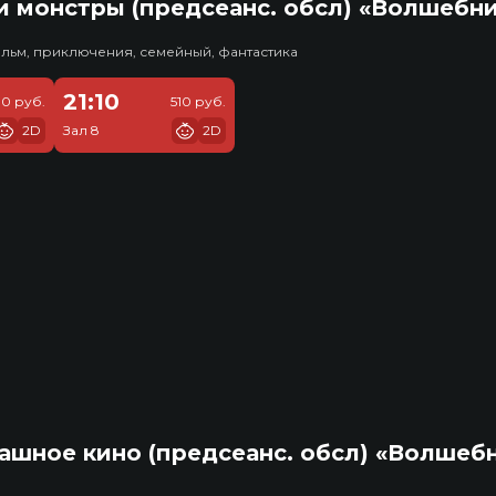
 монстры (предсеанс. обсл) «Волшебн
льм, приключения, семейный, фантастика
21:10
10 руб.
510 руб.
2D
Зал 8
2D
ашное кино (предсеанс. обсл) «Волшеб