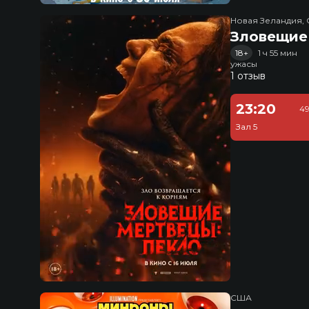
Новая Зеландия, 
Зловещие
18+
1 ч 55 мин
ужасы
1 отзыв
23:20
49
Зал 5
США