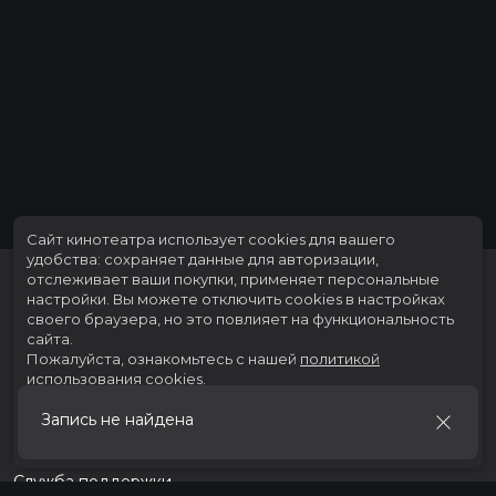
Сайт кинотеатра использует cookies для вашего
удобства: сохраняет данные для авторизации,
отслеживает ваши покупки, применяет персональные
настройки.
Вы можете отключить cookies в настройках
своего браузера, но это повлияет на функциональность
сайта.
Пожалуйста, ознакомьтесь с нашей
политикой
использования cookies
.
Расписание
Скоро в кино
Запись не найдена
Принять
Тарифы
Новости и акции
Служба поддержки