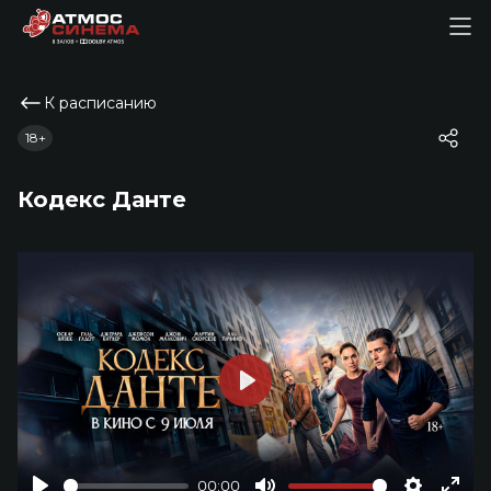
К расписанию
18+
Кодекс Данте
Play
00:00