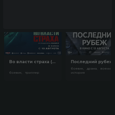
Во власти страха (18+)
Посл
боевик, драма, военный
боевик, триллер
история