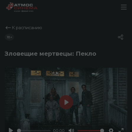
К расписанию
18+
Зловещие мертвецы: Пекло
Play
00:00