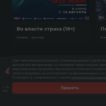
Во власти страха (18+)
П
боевик, триллер
бо
Сайт кинотеатра использует cookies для вашего удобств
данные для авторизации, отслеживает ваши покупки, пр
персональные настройки.
Вы можете отключить cookies 
своего браузера, но это повлияет на функциональность с
Пожалуйста, ознакомьтесь с нашей
политикой использов
г. Тюмень, ул. Тимофея Чаркова, д. 60 ТРЦ "Тюмень Сити Молл", 3 эт
Принять
тел.:
(3452) 21-74-74