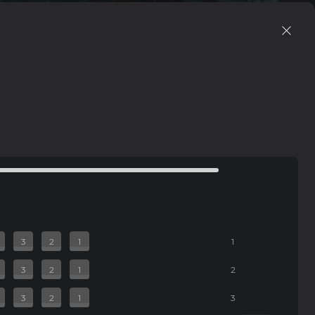
00:00
02:28
Mute
Settings
Enter
fullscree
от момент
3
2
1
1
3
2
1
2
3
2
1
3