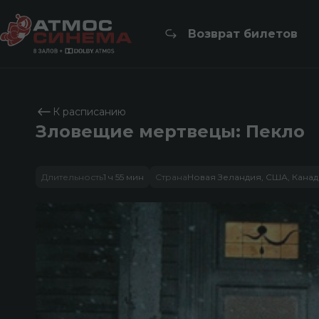
Возврат билетов
К расписанию
Зловещие мертвецы: Пекло
Длительность
1 ч 55 мин
Страна
Новая Зеландия, США, Канад