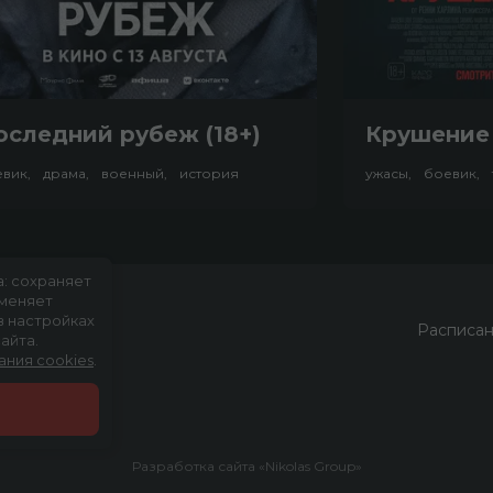
оследний рубеж (18+)
Крушение 
евик, драма, военный, история
ужасы, боевик, 
а: сохраняет
именяет
в настройках
Расписа
айта.
ания cookies
.
аж
Разработка сайта «Nikolas Group»