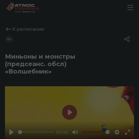
К расписанию
6+
Миньоны и монстры
(предсеанс. обсл)
«Волшебник»
Play
00:00