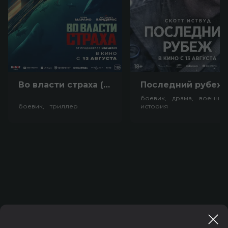
Во власти страха (18+)
Посл
боевик, драма, военный
боевик, триллер
история