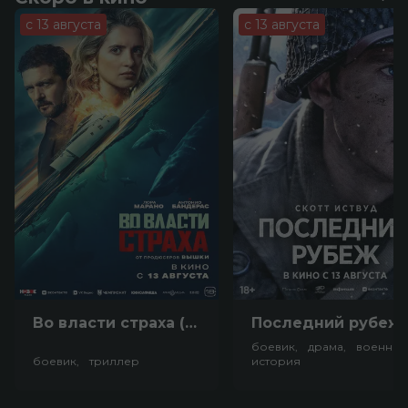
с 13 августа
с 13 августа
Во власти страха (18+)
Посл
боевик, драма, военный
боевик, триллер
история