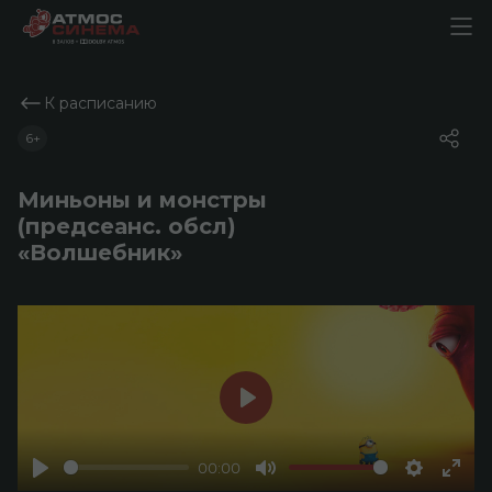
К расписанию
6+
Миньоны и монстры
(предсеанс. обсл)
«Волшебник»
Play
00:00