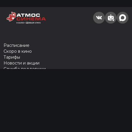
Расписание
Скоро в кино
Тарифы
Новости и акции
Служба поддержки
г. Тюмень, ул. Тимофея Чаркова, д. 60 ТРЦ "Тюмень Сити Молл", 3
этаж
тел.:
(3452) 21-74-74
Разработка сайта «Nikolas Group»