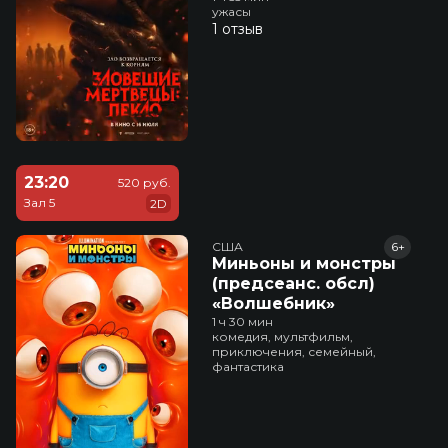
ужасы
1 отзыв
23:20
520 руб.
Зал 5
2D
США
6+
Миньоны и монстры
(предсеанс. обсл)
«Волшебник»
1 ч 30 мин
комедия, мультфильм,
приключения, семейный,
фантастика