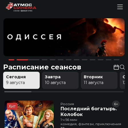
Расписание сеансов
Сегодня
Завтра
Вторник
С
9 августа
10 августа
11 августа
12
Россия
6+
Хит
Последний богатырь.
Колобок
1 ч 56 мин
комедия, фэнтези, приключения