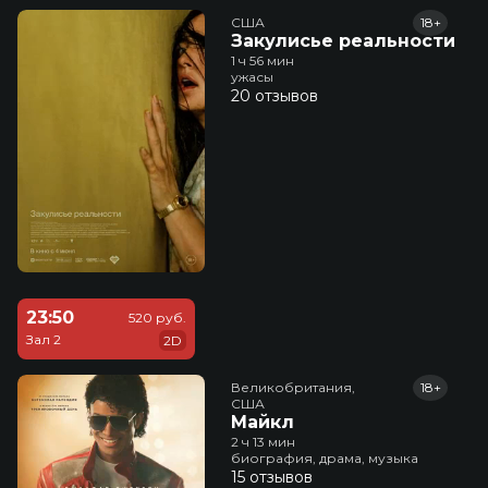
США
18+
Закулисье реальности
1 ч 56 мин
ужасы
20 отзывов
23:50
520 руб.
Зал 2
2D
Великобритания,

18+
США
Майкл
2 ч 13 мин
биография, драма, музыка
15 отзывов