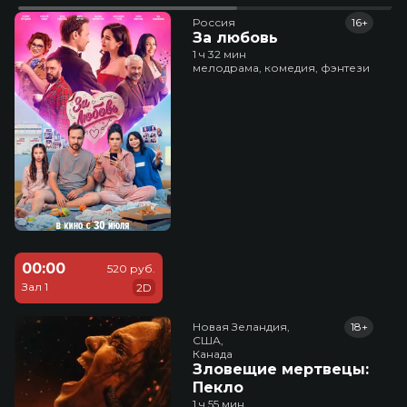
Россия
16+
За любовь
1 ч 32 мин
мелодрама, комедия, фэнтези
00:00
520 руб.
Зал 1
2D
Новая Зеландия,

18+
США,

Канада
Зловещие мертвецы:
Пекло
1 ч 55 мин