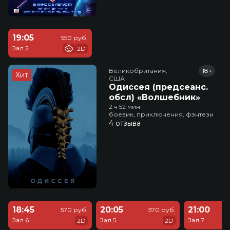
19:05
550 руб.
Зал 2
2D
Великобритания,

18+
Хит
США
Одиссея (предсеанс.
обсл) «Волшебник»
2 ч 52 мин
боевик, приключения, фэнтези
4 отзыва
18:45
20:05
21:00
570 руб.
570 руб.
Зал 6
Зал 5
Зал 7
2D
2D