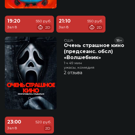
19:20
21:10
550 руб.
550 руб.
Зал 8
Зал 8
2D
2D
США
18+
Очень страшное кино
(предсеанс. обсл)
«Волшебник»
1 ч 49 мин
ужасы, комедия
2 отзыва
23:00
520 руб.
Зал 8
2D