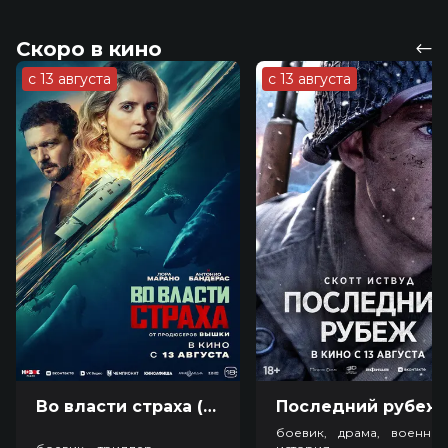
Скоро в кино
с 13 августа
с 13 августа
Во власти страха (18+)
Посл
боевик, драма, военный