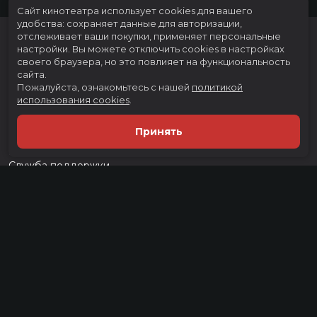
Сайт кинотеатра использует cookies для вашего
удобства: сохраняет данные для авторизации,
отслеживает ваши покупки, применяет персональные
настройки.
Вы можете отключить cookies в настройках
своего браузера, но это повлияет на функциональность
сайта.
Пожалуйста, ознакомьтесь с нашей
политикой
использования cookies
.
Расписание
Скоро в кино
Принять
Тарифы
Новости и акции
Служба поддержки
г. Тюмень, ул. Тимофея Чаркова, д. 60 ТРЦ "Тюмень Сити Молл", 3
этаж
тел.:
(3452) 21-74-74
Разработка сайта «Nikolas Group»