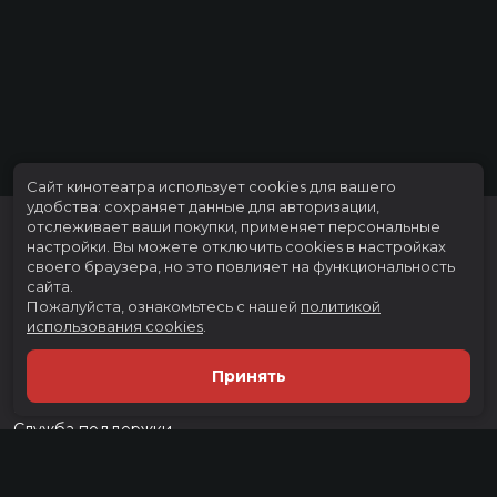
Сальвадор Перез мл.
Композиторы
Джон Дебни
Жанр
комедия, мелодрама, семейный,
фэнтези
Длительность
1 ч 46 мин
В прокате
с 8 октября
Сайт кинотеатра использует cookies для вашего
удобства: сохраняет данные для авторизации,
отслеживает ваши покупки, применяет персональные
настройки.
Вы можете отключить cookies в настройках
своего браузера, но это повлияет на функциональность
сайта.
Пожалуйста, ознакомьтесь с нашей
политикой
использования cookies
.
Расписание
Скоро в кино
Принять
Тарифы
Новости и акции
Служба поддержки
г. Тюмень, ул. Тимофея Чаркова, д. 60 ТРЦ "Тюмень Сити Молл", 3