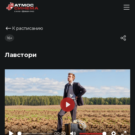
К расписанию
16+
Лавстори
Play
00:00