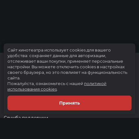
Сайт кинотеатра использует cookies для вашего
удобства: сохраняет данные для авторизации,
отслеживает ваши покупки, применяет персональные
настройки.
Вы можете отключить cookies в настройках
своего браузера, но это повлияет на функциональность
сайта.
Пожалуйста, ознакомьтесь с нашей
политикой
использования cookies
.
Расписание
Скоро в кино
Принять
Тарифы
Новости и акции
Служба поддержки
г. Тюмень, ул. Тимофея Чаркова, д. 60 ТРЦ "Тюмень Сити Молл", 3
этаж