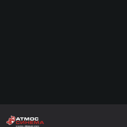
s для вашего удобства: сохраняет
ает ваши покупки, применяет
е отключить cookies в настройках
на функциональность сайта.