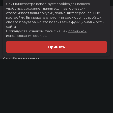
Сайт кинотеатра использует cookies для вашего
удобства: сохраняет данные для авторизации,
отслеживает ваши покупки, применяет персональные
настройки.
Вы можете отключить cookies в настройках
своего браузера, но это повлияет на функциональность
сайта.
Пожалуйста, ознакомьтесь с нашей
политикой
использования cookies
.
Расписание
Скоро в кино
Принять
Тарифы
Новости и акции
Служба поддержки
г. Тюмень, ул. Тимофея Чаркова, д. 60 ТРЦ "Тюмень Сити Молл", 3
этаж
тел.:
(3452) 21-74-74
Разработка сайта «Nikolas Group»