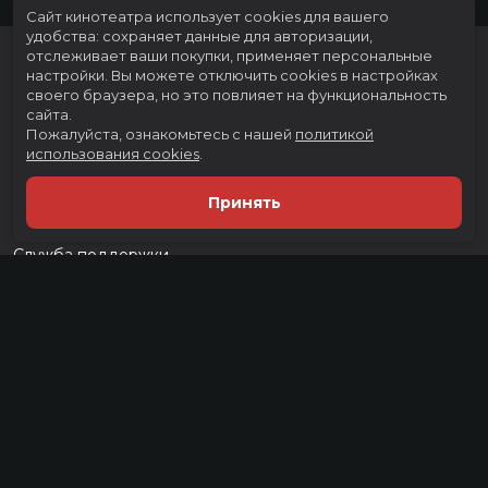
Сайт кинотеатра использует cookies для вашего
удобства: сохраняет данные для авторизации,
отслеживает ваши покупки, применяет персональные
настройки.
Вы можете отключить cookies в настройках
своего браузера, но это повлияет на функциональность
сайта.
Пожалуйста, ознакомьтесь с нашей
политикой
использования cookies
.
Расписание
Скоро в кино
Принять
Тарифы
Новости и акции
Служба поддержки
г. Тюмень, ул. Тимофея Чаркова, д. 60 ТРЦ "Тюмень Сити Молл", 3
этаж
тел.:
(3452) 21-74-74
Разработка сайта «Nikolas Group»