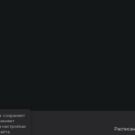
а: сохраняет
именяет
в настройках
Расписа
айта.