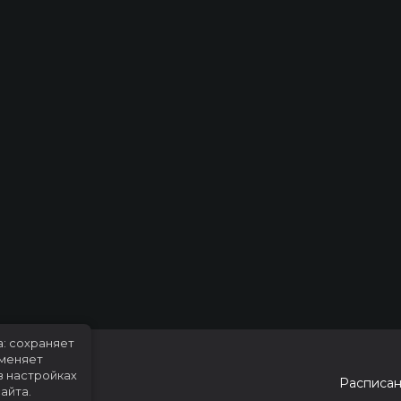
а: сохраняет
именяет
в настройках
Расписа
айта.