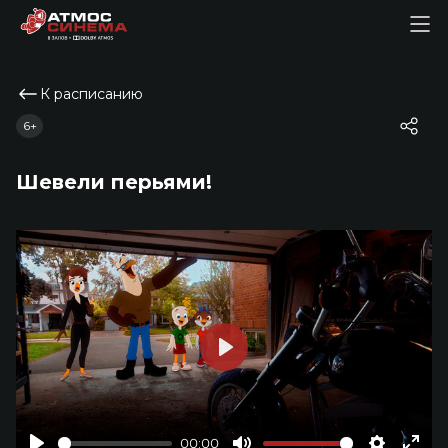
К расписанию
6+
Шевели перьями!
Play
00:00