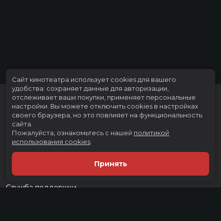
Сайт кинотеатра использует cookies для вашего
удобства: сохраняет данные для авторизации,
отслеживает ваши покупки, применяет персональные
настройки.
Вы можете отключить cookies в настройках
своего браузера, но это повлияет на функциональность
сайта.
Пожалуйста, ознакомьтесь с нашей
политикой
использования cookies
.
Расписание
Скоро в кино
Принять
Тарифы
Новости и акции
Служба поддержки
г. Тюмень, ул. Тимофея Чаркова, д. 60 ТРЦ "Тюмень Сити Молл", 3
этаж