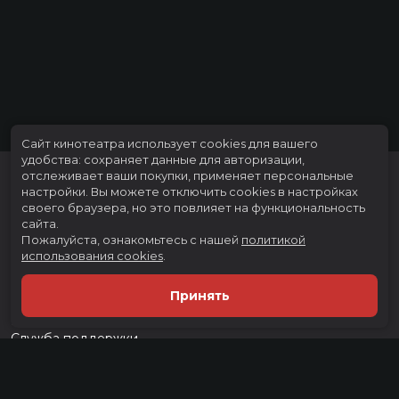
Сайт кинотеатра использует cookies для вашего
удобства: сохраняет данные для авторизации,
отслеживает ваши покупки, применяет персональные
настройки.
Вы можете отключить cookies в настройках
своего браузера, но это повлияет на функциональность
сайта.
Пожалуйста, ознакомьтесь с нашей
политикой
использования cookies
.
Расписание
Скоро в кино
Принять
Тарифы
Новости и акции
Служба поддержки
г. Тюмень, ул. Тимофея Чаркова, д. 60 ТРЦ "Тюмень Сити Молл", 3
этаж