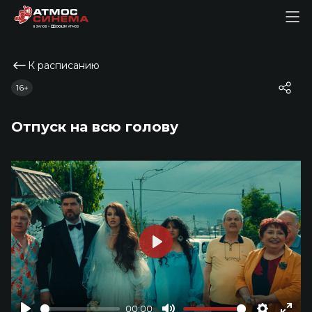
К расписанию
16+
Отпуск на всю голову
Play
00:00